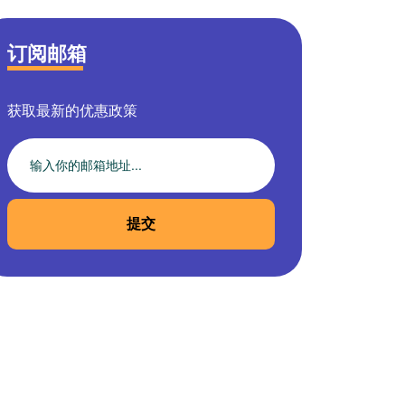
订阅邮箱
获取最新的优惠政策
提交