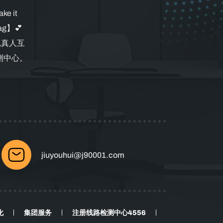
e it
g】💕
,真人互
测中心。
jiuyouhui@j90001.com
化
集团服务
注册线路检测中心4556