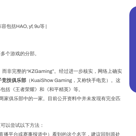
包括HAO, yf, 9u等 |
等多个游戏的分部。
非完整的“KZGaming”。经过进一步核实，网络上确实
子竞技俱乐部
（KuaiShow Gaming，又称快手电竞）。这
部包括《王者荣耀》和《和平精英》等。
指上述两家俱乐部中的一家。目前公开资料中并未发现有完全匹
议可以尝试以下方法：
直播平台或赛事报道中）看到的这个名字，建议回到原处