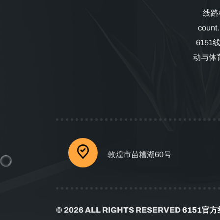
线路检
cou
615
动与体
敦煌市苗糟湖60号
© 2026 ALL RIGHTS RESERVED
6151官