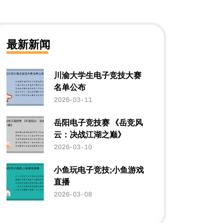
最新新闻
川渝大学生电子竞技大赛
名单公布
2026-03-11
岳阳电子竞技赛 《岳竞风
云：决战江湖之巅》
2026-03-10
小鱼玩电子竞技;小鱼游戏
直播
2026-03-08