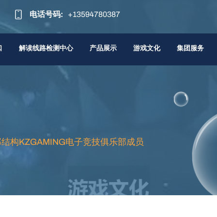
电话号码:
+13594780387
口
解读线路检测中心
产品展示
游戏文化
集团服务
结构KZGAMING电子竞技俱乐部成员