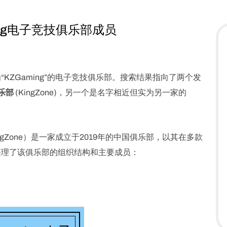
ing电子竞技俱乐部成员
KZGaming”的电子竞技俱乐部。搜索结果指向了两个发
乐部
(KingZone)，另一个是名字相近但实为另一家的
gZone）是一家成立于2019年的中国俱乐部，以其在多款
整理了该俱乐部的组织结构和主要成员：