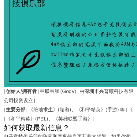
|
创始人/拥有者
| 韦朕韦朕 (GodV) | 由深圳市兴普顺科技有限
公司投资设立 |
|
主要分部
| 《绝地求生》(端游)、《和平精英》(手游) 等 | 《
| 《和平精英》(PEL)、《英雄联盟手游》 |
如何获取最新信息？
电子竞技俱乐部的阵容和赛事信息更新非常频繁。如果你想