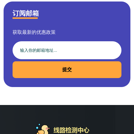
订阅邮箱
获取最新的优惠政策
提交